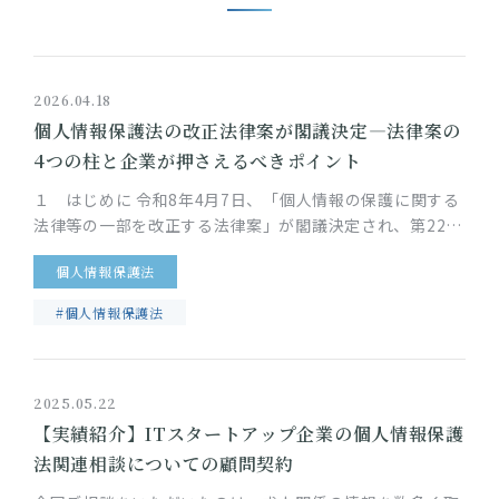
2026.04.18
個人情報保護法の改正法律案が閣議決定―法律案の
4つの柱と企業が押さえるべきポイント
１ はじめに 令和8年4月7日、「個人情報の保護に関する
法律等の一部を改正する法律案」が閣議決定され、第221
回特別国会に提出されました。今回の法律案は、デジタル
個人情報保護法
技術の急速な進展に…
#個人情報保護法
2025.05.22
【実績紹介】ITスタートアップ企業の個人情報保護
法関連相談についての顧問契約