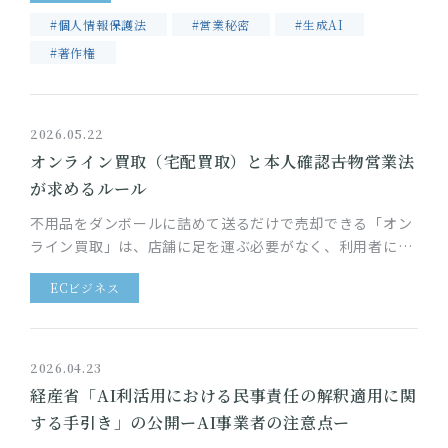
#個人情報保護法
#営業秘密
#生成AI
#著作権
2026.05.22
オンライン買取（宅配買取）と本人確認――古物営業法
が求めるルール
不用品をダンボールに詰めて送るだけで売却できる「オン
ライン買取」は、店舗に足を運ぶ必要がなく、利用者にと
って非常に手軽なサービスです。一方、買取業者には、古
ECビジネス
物営業法により本人確認な…
2026.04.23
経産省「AI利活用における民事責任の解釈適用に関
する手引き」の公開ーAI事業者の注意点ー