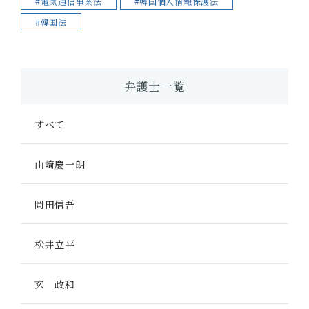
#電気通信事業法
#韓国個人情報保護法
#韓国法
弁護士一覧
すべて
山﨑慶一朗
岡田信吾
松井立平
玄 政和