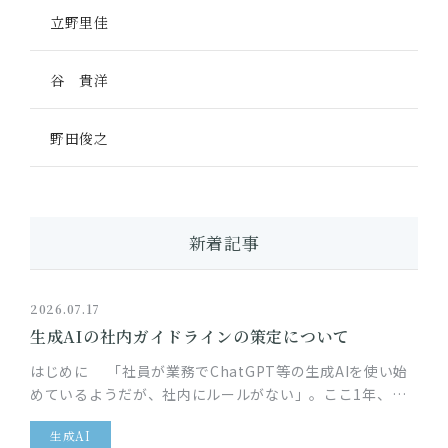
立野里佳
谷 貴洋
野田俊之
新着記事
2026.07.17
生成AIの社内ガイドラインの策定について
はじめに 「社員が業務でChatGPT等の生成AIを使い始
めているようだが、社内にルールがない」。ここ1年、顧
問先のIT企業から特に多くいただくご相談です。生成AIの
生成AI
業務利用には…