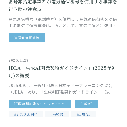
番号非指定事業者が電気通信番号を使用する事業を
行う際の注意点
電気通信番号（電話番号）を使用して電気通信役務を提供
する電気通信事業者は、原則として、電気通信番号使用計
画を作成するなどの手続が求められます。電気通信番号の
電気通信事業法
指定を受ける電気通信事業…
2025.11.28
JDLA「生成AI開発契約ガイドライン」(2025年9
月)の概要
2025年9月、一般社団法人日本ディープラーニング協会
（JDLA）より、「生成AI開発契約ガイドライン」（以
下、「本ガイドライン」）が公開されました。 これまで、
IT関連契約書リーガルチェック
生成AI
AI開発契約の実務…
#システム開発
#契約書
#生成AI