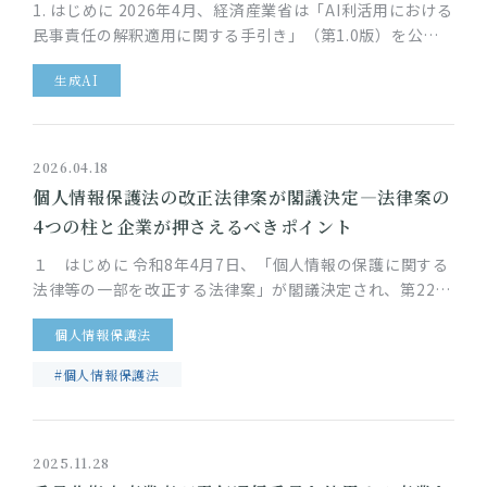
1. はじめに 2026年4月、経済産業省は「AI利活用における
民事責任の解釈適用に関する手引き」（第1.0版）を公表
しました。生成AIの登場以降、AIサービスの社会実装は急
生成AI
速に進…
2026.04.18
個人情報保護法の改正法律案が閣議決定―法律案の
4つの柱と企業が押さえるべきポイント
１ はじめに 令和8年4月7日、「個人情報の保護に関する
法律等の一部を改正する法律案」が閣議決定され、第221
回特別国会に提出されました。今回の法律案は、デジタル
個人情報保護法
技術の急速な進展に…
#個人情報保護法
2025.11.28