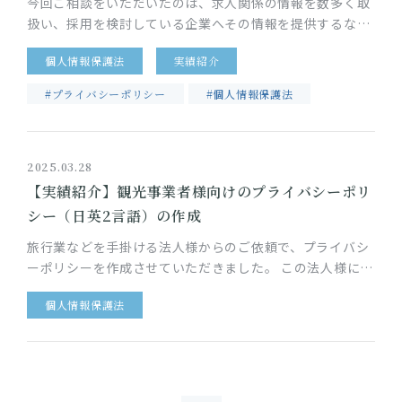
今回ご相談をいただいたのは、求人関係の情報を数多く取
扱い、採用を検討している企業へその情報を提供するな
ど、第三者提供を含む個人情報・データの処理が日常的に
個人情報保護法
実績紹介
発生している人材紹介・マッ…
#プライバシーポリシー
#個人情報保護法
2025.03.28
【実績紹介】観光事業者様向けのプライバシーポリ
シー（日英2言語）の作成
旅行業などを手掛ける法人様からのご依頼で、プライバシ
ーポリシーを作成させていただきました。 この法人様にお
いては、顧客から取得した個人情報に基づく個人データ
個人情報保護法
を、複数の事業者で構成す…