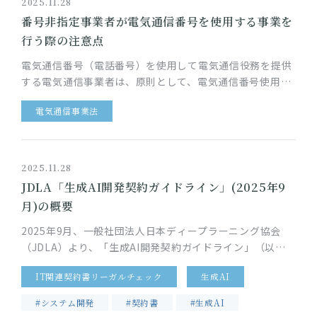
2025.11.28
番号非指定事業者が電気通信番号を使用する事業を
行う際の注意点
電気通信番号（電話番号）を使用して電気通信役務を提供
する電気通信事業者は、原則として、電気通信番号使用計
画を作成するなどの手続が求められます。電気通信番号の
電気通信事業法
指定を受ける電気通信事業…
2025.11.28
JDLA「生成AI開発契約ガイドライン」(2025年9
月)の概要
2025年9月、一般社団法人日本ディープラーニング協会
（JDLA）より、「生成AI開発契約ガイドライン」（以
下、「本ガイドライン」）が公開されました。 これまで、
IT関連契約書リーガルチェック
生成AI
AI開発契約の実務…
#システム開発
#契約書
#生成AI