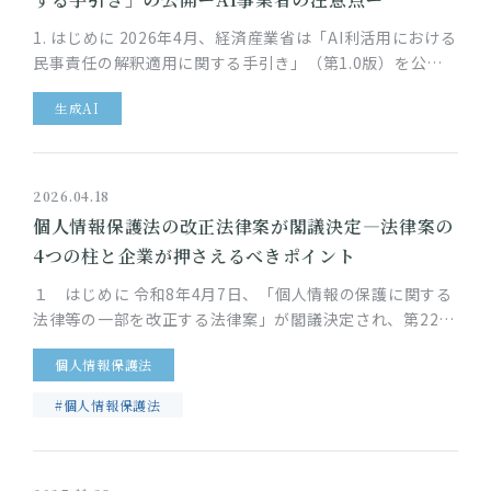
1. はじめに 2026年4月、経済産業省は「AI利活用における
民事責任の解釈適用に関する手引き」（第1.0版）を公表
しました。生成AIの登場以降、AIサービスの社会実装は急
生成AI
速に進…
2026.04.18
個人情報保護法の改正法律案が閣議決定―法律案の
4つの柱と企業が押さえるべきポイント
１ はじめに 令和8年4月7日、「個人情報の保護に関する
法律等の一部を改正する法律案」が閣議決定され、第221
回特別国会に提出されました。今回の法律案は、デジタル
個人情報保護法
技術の急速な進展に…
#個人情報保護法