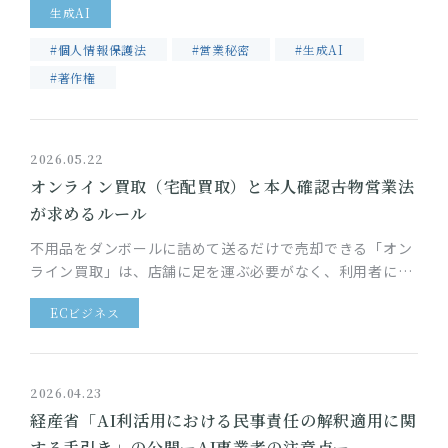
生成AI
業務利用には…
#個人情報保護法
#営業秘密
#生成AI
#著作権
2026.05.22
オンライン買取（宅配買取）と本人確認――古物営業法
が求めるルール
不用品をダンボールに詰めて送るだけで売却できる「オン
ライン買取」は、店舗に足を運ぶ必要がなく、利用者にと
って非常に手軽なサービスです。一方、買取業者には、古
ECビジネス
物営業法により本人確認な…
2026.04.23
経産省「AI利活用における民事責任の解釈適用に関
する手引き」の公開ーAI事業者の注意点ー