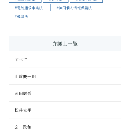
#電気通信事業法
#韓国個人情報保護法
#韓国法
弁護士一覧
すべて
山﨑慶一朗
岡田信吾
松井立平
玄 政和