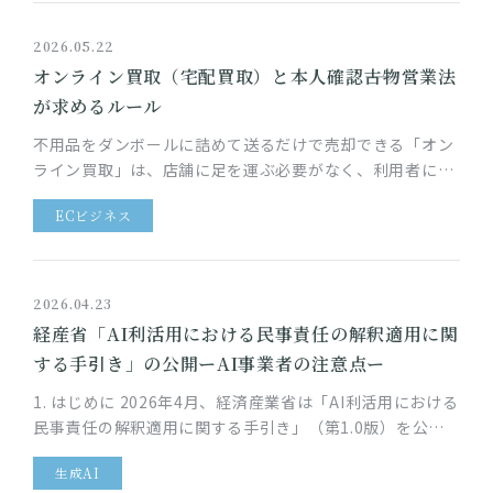
2026.05.22
オンライン買取（宅配買取）と本人確認――古物営業法
が求めるルール
不用品をダンボールに詰めて送るだけで売却できる「オン
ライン買取」は、店舗に足を運ぶ必要がなく、利用者にと
って非常に手軽なサービスです。一方、買取業者には、古
ECビジネス
物営業法により本人確認な…
2026.04.23
経産省「AI利活用における民事責任の解釈適用に関
する手引き」の公開ーAI事業者の注意点ー
1. はじめに 2026年4月、経済産業省は「AI利活用における
民事責任の解釈適用に関する手引き」（第1.0版）を公表
しました。生成AIの登場以降、AIサービスの社会実装は急
生成AI
速に進…