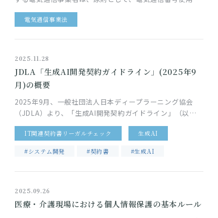
画を作成するなどの手続が求められます。電気通信番号の
電気通信事業法
指定を受ける電気通信事業…
2025.11.28
JDLA「生成AI開発契約ガイドライン」(2025年9
月)の概要
2025年9月、一般社団法人日本ディープラーニング協会
（JDLA）より、「生成AI開発契約ガイドライン」（以
下、「本ガイドライン」）が公開されました。 これまで、
IT関連契約書リーガルチェック
生成AI
AI開発契約の実務…
#システム開発
#契約書
#生成AI
2025.09.26
医療・介護現場における個人情報保護の基本ルール