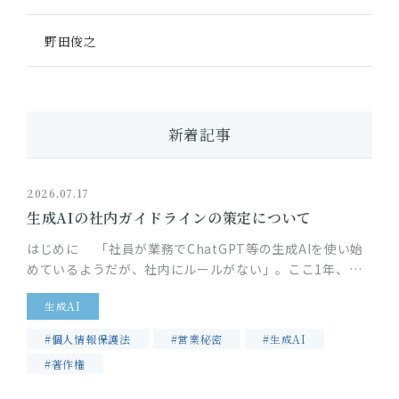
野田俊之
新着記事
2026.07.17
生成AIの社内ガイドラインの策定について
はじめに 「社員が業務でChatGPT等の生成AIを使い始
めているようだが、社内にルールがない」。ここ1年、顧
問先のIT企業から特に多くいただくご相談です。生成AIの
生成AI
業務利用には…
#個人情報保護法
#営業秘密
#生成AI
#著作権