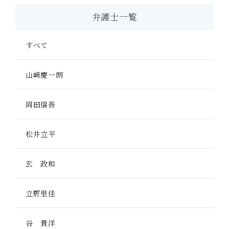
弁護士一覧
すべて
山﨑慶一朗
岡田信吾
松井立平
玄 政和
立野里佳
谷 貴洋