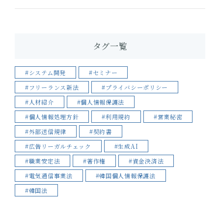
タグ一覧
#システム開発
#セミナー
#フリーランス新法
#プライバシーポリシー
#人材紹介
#個人情報保護法
#個人情報処理方針
#利用規約
#営業秘密
#外部送信規律
#契約書
#広告リーガルチェック
#生成AI
#職業安定法
#著作権
#資金決済法
#電気通信事業法
#韓国個人情報保護法
#韓国法