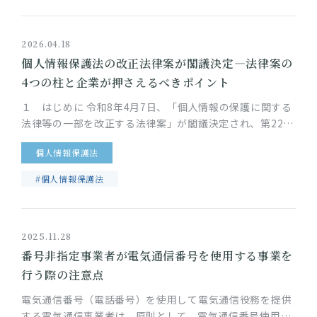
2026.04.18
個人情報保護法の改正法律案が閣議決定―法律案の
4つの柱と企業が押さえるべきポイント
１ はじめに 令和8年4月7日、「個人情報の保護に関する
法律等の一部を改正する法律案」が閣議決定され、第221
回特別国会に提出されました。今回の法律案は、デジタル
個人情報保護法
技術の急速な進展に…
#個人情報保護法
2025.11.28
番号非指定事業者が電気通信番号を使用する事業を
行う際の注意点
電気通信番号（電話番号）を使用して電気通信役務を提供
する電気通信事業者は、原則として、電気通信番号使用計