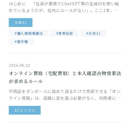
はじめに 「社員が業務でChatGPT等の生成AIを使い始
めているようだが、社内にルールがない」。ここ1年、顧
問先のIT企業から特に多くいただくご相談です。生成AIの
生成AI
業務利用には…
#個人情報保護法
#営業秘密
#生成AI
#著作権
2026.05.22
オンライン買取（宅配買取）と本人確認――古物営業法
が求めるルール
不用品をダンボールに詰めて送るだけで売却できる「オン
ライン買取」は、店舗に足を運ぶ必要がなく、利用者にと
って非常に手軽なサービスです。一方、買取業者には、古
ECビジネス
物営業法により本人確認な…