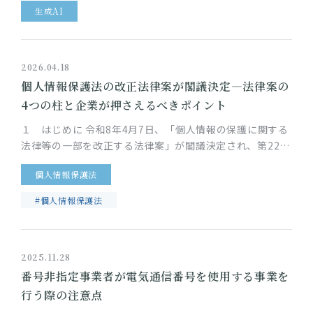
生成AI
速に進…
2026.04.18
個人情報保護法の改正法律案が閣議決定―法律案の
4つの柱と企業が押さえるべきポイント
１ はじめに 令和8年4月7日、「個人情報の保護に関する
法律等の一部を改正する法律案」が閣議決定され、第221
回特別国会に提出されました。今回の法律案は、デジタル
個人情報保護法
技術の急速な進展に…
#個人情報保護法
2025.11.28
番号非指定事業者が電気通信番号を使用する事業を
行う際の注意点