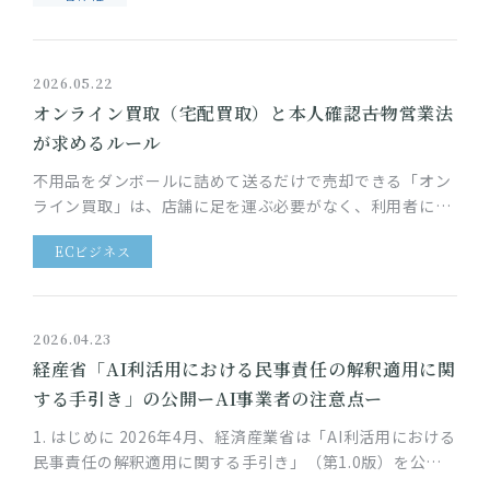
2026.05.22
オンライン買取（宅配買取）と本人確認――古物営業法
が求めるルール
不用品をダンボールに詰めて送るだけで売却できる「オン
ライン買取」は、店舗に足を運ぶ必要がなく、利用者にと
って非常に手軽なサービスです。一方、買取業者には、古
ECビジネス
物営業法により本人確認な…
2026.04.23
経産省「AI利活用における民事責任の解釈適用に関
する手引き」の公開ーAI事業者の注意点ー
1. はじめに 2026年4月、経済産業省は「AI利活用における
民事責任の解釈適用に関する手引き」（第1.0版）を公表
しました。生成AIの登場以降、AIサービスの社会実装は急