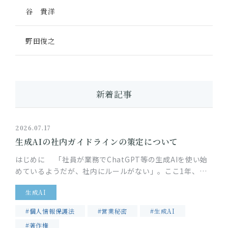
谷 貴洋
野田俊之
新着記事
2026.07.17
生成AIの社内ガイドラインの策定について
はじめに 「社員が業務でChatGPT等の生成AIを使い始
めているようだが、社内にルールがない」。ここ1年、顧
問先のIT企業から特に多くいただくご相談です。生成AIの
生成AI
業務利用には…
#個人情報保護法
#営業秘密
#生成AI
#著作権