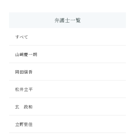
弁護士一覧
すべて
山﨑慶一朗
岡田信吾
松井立平
玄 政和
立野里佳