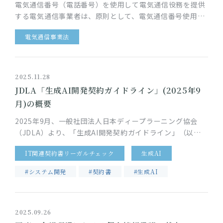
電気通信番号（電話番号）を使用して電気通信役務を提供
する電気通信事業者は、原則として、電気通信番号使用計
画を作成するなどの手続が求められます。電気通信番号の
電気通信事業法
指定を受ける電気通信事業…
2025.11.28
JDLA「生成AI開発契約ガイドライン」(2025年9
月)の概要
2025年9月、一般社団法人日本ディープラーニング協会
（JDLA）より、「生成AI開発契約ガイドライン」（以
下、「本ガイドライン」）が公開されました。 これまで、
IT関連契約書リーガルチェック
生成AI
AI開発契約の実務…
#システム開発
#契約書
#生成AI
2025.09.26