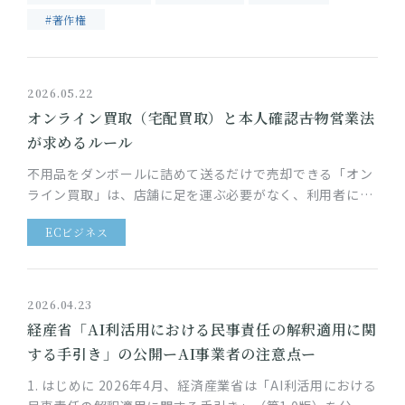
#著作権
2026.05.22
オンライン買取（宅配買取）と本人確認――古物営業法
が求めるルール
不用品をダンボールに詰めて送るだけで売却できる「オン
ライン買取」は、店舗に足を運ぶ必要がなく、利用者にと
って非常に手軽なサービスです。一方、買取業者には、古
ECビジネス
物営業法により本人確認な…
2026.04.23
経産省「AI利活用における民事責任の解釈適用に関
する手引き」の公開ーAI事業者の注意点ー
1. はじめに 2026年4月、経済産業省は「AI利活用における