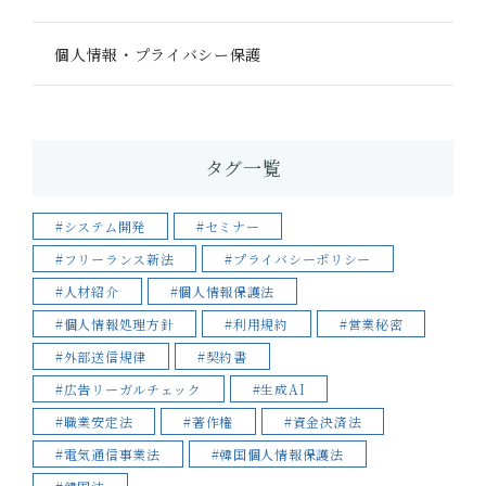
個人情報・プライバシー保護
タグ一覧
#システム開発
#セミナー
#フリーランス新法
#プライバシーポリシー
#人材紹介
#個人情報保護法
#個人情報処理方針
#利用規約
#営業秘密
#外部送信規律
#契約書
#広告リーガルチェック
#生成AI
#職業安定法
#著作権
#資金決済法
#電気通信事業法
#韓国個人情報保護法