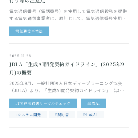
行う際の注意点
電気通信番号（電話番号）を使用して電気通信役務を提供
する電気通信事業者は、原則として、電気通信番号使用計
画を作成するなどの手続が求められます。電気通信番号の
電気通信事業法
指定を受ける電気通信事業…
2025.11.28
JDLA「生成AI開発契約ガイドライン」(2025年9
月)の概要
2025年9月、一般社団法人日本ディープラーニング協会
（JDLA）より、「生成AI開発契約ガイドライン」（以
下、「本ガイドライン」）が公開されました。 これまで、
IT関連契約書リーガルチェック
生成AI
AI開発契約の実務…
#システム開発
#契約書
#生成AI