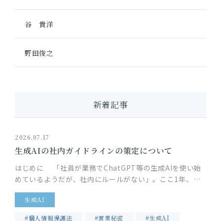
谷 貴洋
野田俊之
新着記事
2026.07.17
生成AIの社内ガイドラインの策定について
はじめに 「社員が業務でChatGPT等の生成AIを使い始
めているようだが、社内にルールがない」。ここ1年、顧
問先のIT企業から特に多くいただくご相談です。生成AIの
生成AI
業務利用には…
#個人情報保護法
#営業秘密
#生成AI