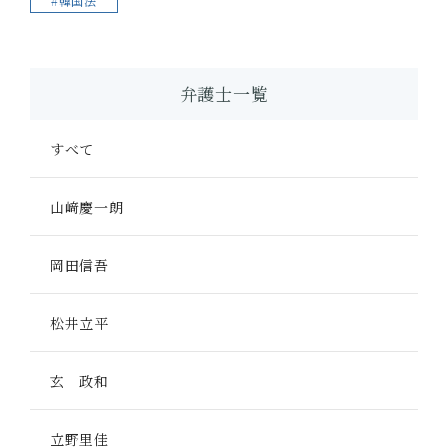
#韓国法
弁護士一覧
すべて
山﨑慶一朗
岡田信吾
松井立平
玄 政和
立野里佳