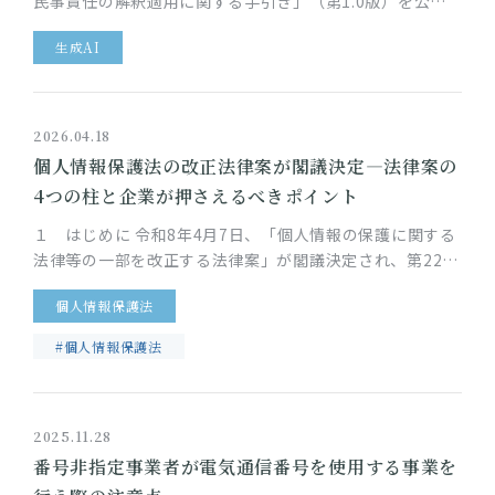
民事責任の解釈適用に関する手引き」（第1.0版）を公表
しました。生成AIの登場以降、AIサービスの社会実装は急
生成AI
速に進…
2026.04.18
個人情報保護法の改正法律案が閣議決定―法律案の
4つの柱と企業が押さえるべきポイント
１ はじめに 令和8年4月7日、「個人情報の保護に関する
法律等の一部を改正する法律案」が閣議決定され、第221
回特別国会に提出されました。今回の法律案は、デジタル
個人情報保護法
技術の急速な進展に…
#個人情報保護法
2025.11.28
番号非指定事業者が電気通信番号を使用する事業を